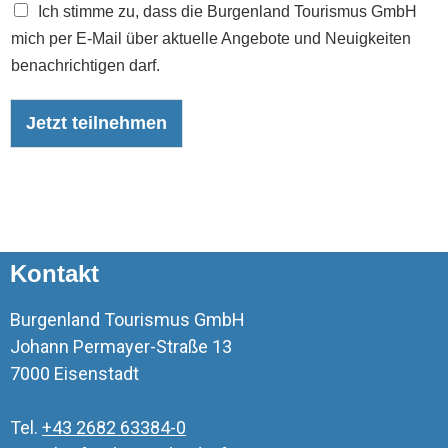
N
Ich stimme zu, dass die Burgenland Tourismus GmbH
n
e
s
mich per E-Mail über aktuelle Angebote und Neuigkeiten
w
c
benachrichtigen darf.
s
h
l
u
e
t
Jetzt teilnehmen
t
z
t
u
e
n
r
d
T
e
i
Kontakt
l
n
a
Burgenland Tourismus GmbH
h
Johann Permayer-Straße 13
m
7000 Eisenstadt
e
b
e
Tel.
+43 2682 63384-0
d